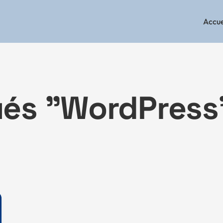
Accue
ués "WordPress