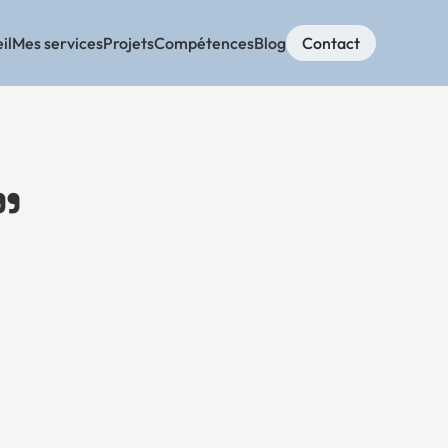
il
Mes services
Projets
Compétences
Blog
Contact
"