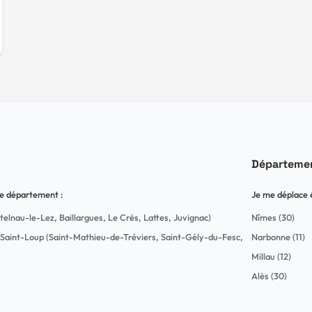
Départemen
 le département :
Je me déplace 
telnau-le-Lez, Baillargues, Le Crès, Lattes, Juvignac)
Nîmes (30)
int-Loup (Saint-Mathieu-de-Tréviers, Saint-Gély-du-Fesc,
Narbonne (11)
Millau (12)
Alès (30)