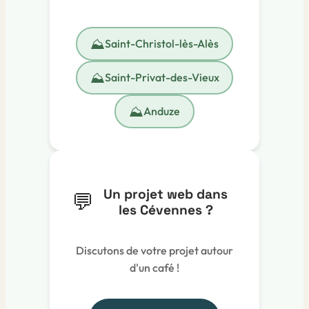
⛰️
Saint-Christol-lès-Alès
⛰️
Saint-Privat-des-Vieux
⛰️
Anduze
Un projet web dans
💬
les Cévennes ?
Discutons de votre projet autour
d'un café !